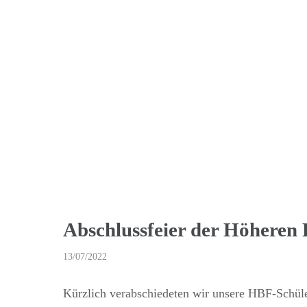
Abschluss­feier der Höheren
13/07/2022
Kürz­lich verab­schie­deten wir unsere HBF-Schü­l