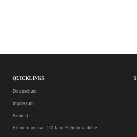
QUICK­LINKS
S
Daten­schutz
Impressum
Kontakt
Erin­ne­rungen an 130 Jahre Schulgeschichte