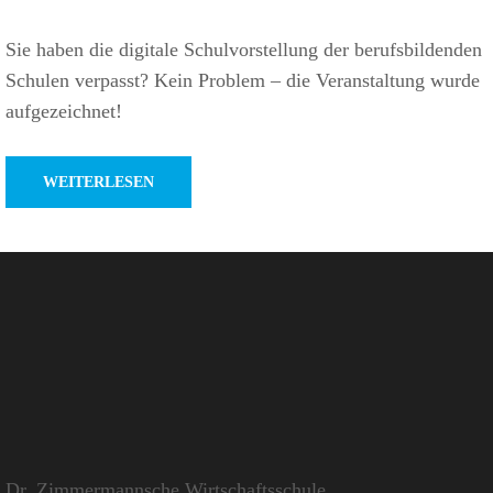
Sie haben die digi­tale Schul­vor­stel­lung der berufs­bil­denden
Schulen verpasst? Kein Problem – die Veran­stal­tung wurde
aufgezeichnet!
WEITERLESEN
Dr. Zimmermannsche Wirtschaftsschule