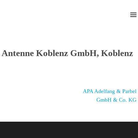
Dr. Zimmermannsche
Wirtschaft | Medien | IT
Wirtschaftsschule
Antenne Koblenz GmbH, Koblenz
Beitragsnavigation
APA Adel­fang & Parbel
GmbH & Co. KG