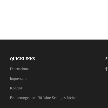
QUICK­LINKS
S
Daten­schutz
Impressum
Kontakt
Erin­ne­rungen an 130 Jahre Schulgeschichte