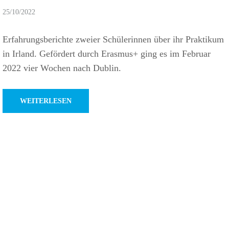
25/10/2022
Erfah­rungs­be­richte zweier Schü­le­rinnen über ihr Prak­tikum
in Irland. Geför­dert durch Erasmus+ ging es im Februar
2022 vier Wochen nach Dublin.
WEITERLESEN