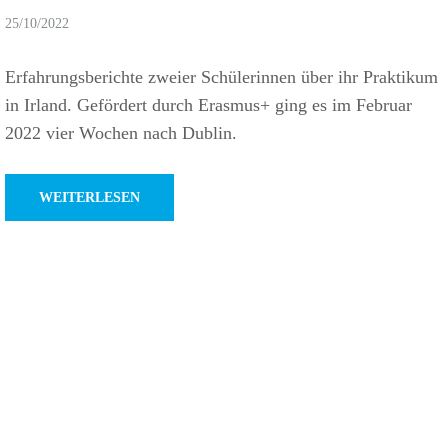
25/10/2022
Erfah­rungs­be­richte zweier Schü­le­rinnen über ihr Prak­tikum
in Irland. Geför­dert durch Erasmus+ ging es im Februar
2022 vier Wochen nach Dublin.
WEITERLESEN